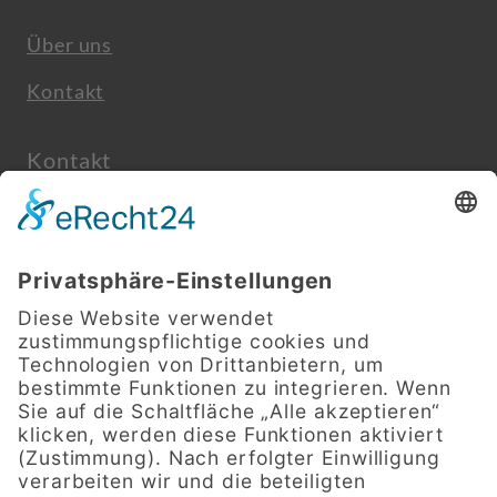
Über uns
Kontakt
Kontakt
info@kingkong-werbefabrik.de
+49(0)7931 9680 349
Beim Ölsteg 4
97980 Bad Mergentheim
Geschäftszeiten
Mo. 08:00–12:00, 13:00–17:00 Uhr
Di. 08:00–12:00, 13:00–17:00 Uhr