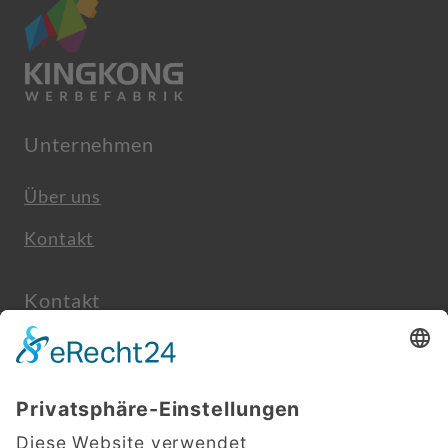
Unternehmen
Über uns
Kontakt
Kontakt
info@kingkong-werbefabrik.de
+49(0)7931 9680 349
Beim Ölsteg 4